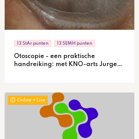
13 StAr punten
13 SEMH punten
Otoscopie - een praktische
handreiking: met KNO-arts Jurgen
te Rijdt; live in Eindhoven
Online + Live