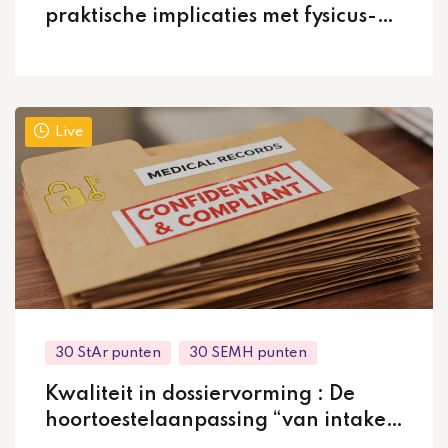
praktische implicaties met fysicus-
audioloog Hans Mülder
Live
30 StAr punten
30 SEMH punten
Kwaliteit in dossiervorming : De
hoortoestelaanpassing “van intake
tot evaluatie en nazorg”