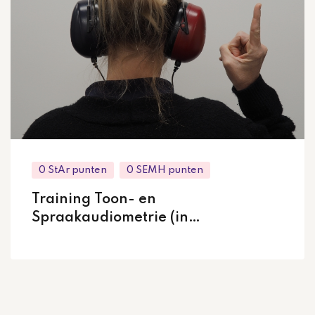
0 StAr punten
0 SEMH punten
Training Toon- en
Spraakaudiometrie (in
samenwerking met Arjan Bosman)