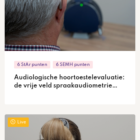
6 StAr punten
6 SEMH punten
Audiologische hoortoestelevaluatie:
de vrije veld spraakaudiometrie
(basis) via AudiWijzer
Live