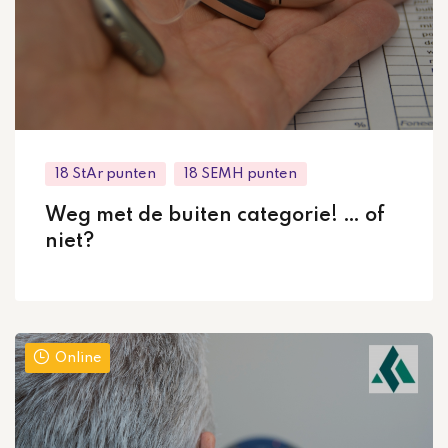
18 StAr punten
18 SEMH punten
Weg met de buiten categorie! … of
niet?
Online