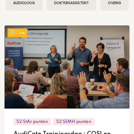
AUDIOLOOG
DOKTERSASSISTENT
OVERIG
Live
52 StAr punten
52 SEMH punten