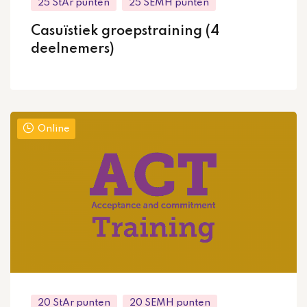
25 StAr punten
25 SEMH punten
Casuïstiek groepstraining (4
deelnemers)
Online
20 StAr punten
20 SEMH punten