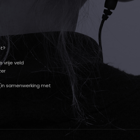
et?
 vrije veld
zer
 (in samenwerking met