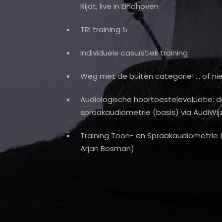
Rijdt; live in Eindhoven
TRI training 5
Individuele casuïstiek training
Weg met de buiten categorie! … of ni
Audiologische hoortoestelevaluatie: de
spraakaudiometrie (basis) via AudiWij
Training Toon- en Spraakaudiometrie
Arjan Bosman)