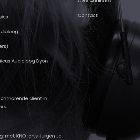
Over Audicate
Contact
sics
r dialoog
ers)
sicus Audioloog Dyon
hthorende cliënt in
ers
ng: met KNO-arts Jurgen te