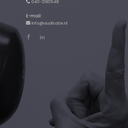
040-2180548
E-mail:
info@audicate.nl