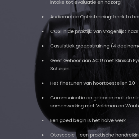
intake tot evaluatie en nazorg”
Audiometrie Opfristraining: back to ba
COSI in de praktijk: van vragenlijst naa
Casuïstiek groepstraining (4 deelnem
Geef Gehoor aan ACT! met Klinisch Fy
Scheijen
Het finetunen van hoortoestellen 2.0
Communicatie en gebaren met de slec
samenwerking met Veldman en Wout
Een goed begin is het halve werk
Otoscopie - een praktische handreiki