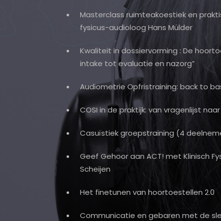
Masterclass ruimteakoestiek en prakt
fysicus-audioloog Hans Mülder
Kwaliteit in dossiervorming : De hoor
intake tot evaluatie en nazorg”
Audiometrie Opfristraining: back to ba
COSI in de praktijk: van vragenlijst naa
Casuïstiek groepstraining (4 deelnem
Geef Gehoor aan ACT! met Klinisch Fy
Scheijen
Het finetunen van hoortoestellen 2.0
Communicatie en gebaren met de slec