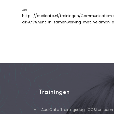
zie
https://audicate.nl/trainingen/Communicatie
cli%C3%ABnt-in-samenwerking-met-veldman-e
Trainingen
AudiCate Trainingsdag : COSI en comm