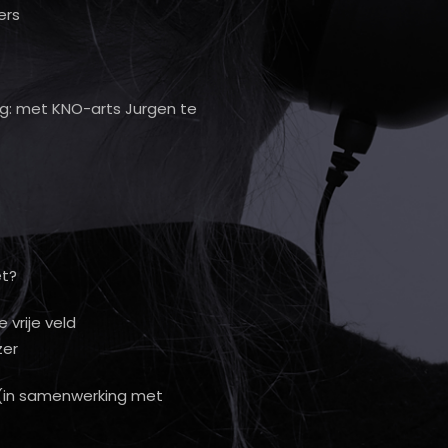
ers
ng: met KNO-arts Jurgen te
et?
 vrije veld
zer
 (in samenwerking met