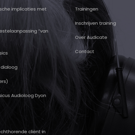
ische implicaties met
Trainingen
Inschrijven training
toestelaanpassing “van
Over Audicate
Contact
sics
r dialoog
ers)
sicus Audioloog Dyon
hthorende cliënt in