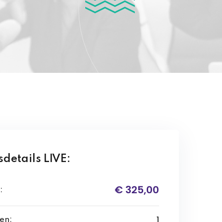
details LIVE:
€ 325,00
:
1
en: