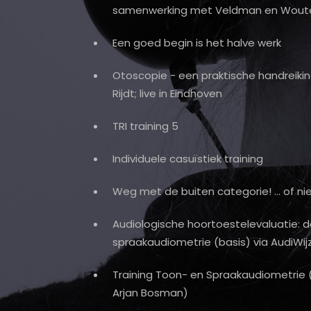
samenwerking met Veldman en Wout
Een goed begin is het halve werk
Otoscopie - een praktische handreiki
Rijdt; live in Eindhoven
TRI training 5
Individuele casuïstiek training
Weg met de buiten categorie! … of ni
Audiologische hoortoestelevaluatie: de
spraakaudiometrie (basis) via AudiWij
Training Toon- en Spraakaudiometrie
Arjan Bosman)