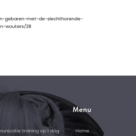
-en-gebaren-met-de-slechthorende-
n-wouters/28
Menu
unicatie training op 1 dag
Home