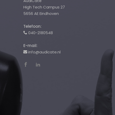
AudiCate
High Tech Campus 27
5656 AE Eindhoven
Telefoon:
040-2180548
E-mail:
info@audicate.nl