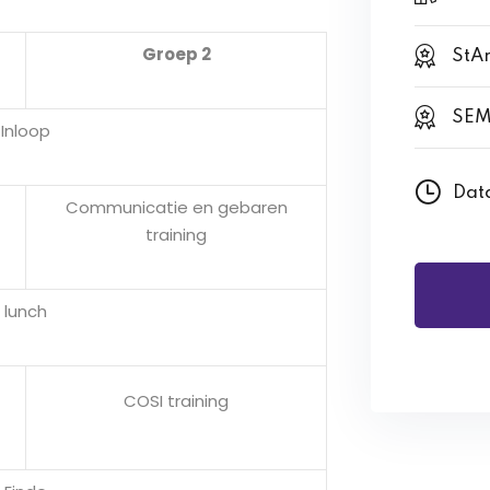
Groep 2
StAr
SEM
Inloop
Dat
Communicatie en gebaren
training
lunch
COSI training